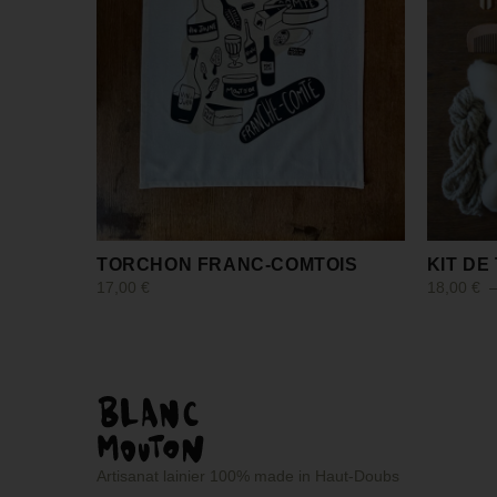
TORCHON FRANC-COMTOIS
KIT DE
17,00
€
18,00
€
Choix des options
Choix des
Artisanat lainier 100% made in Haut-Doubs