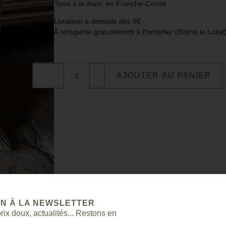
Tissé à la main, en Franche-Comté
Livraison à domicile dès 8€
À récupérer gratuitement à Pontarlier (Bistrot le Loka
AJOUTER AU PANIER
ON À LA NEWSLETTER
ix doux, actualités... Restons en