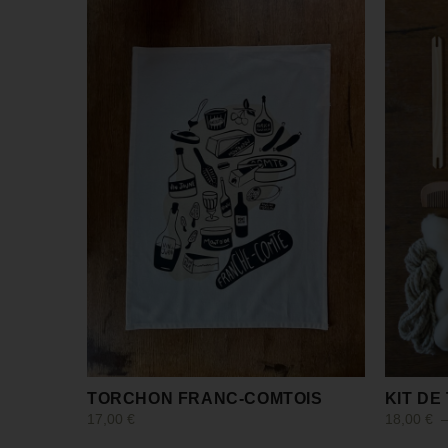
TORCHON FRANC-COMTOIS
KIT DE
17,00
€
18,00
€
Choix des options
Choix des