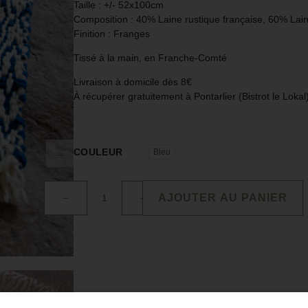
Taille : +/- 52x100cm
Composition :
40% Laine rustique française, 60% Lain
Finition : Franges
Tissé à la main, en Franche-Comté
Livraison à domicile dès 8€
À récupérer gratuitement à Pontarlier (Bistrot le Loka
COULEUR
Bleu
AJOUTER AU PANIER