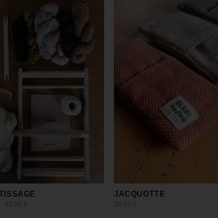
 TISSAGE
JACQUOTTE
–
38,00
€
38,00
€
 options
Choix des options