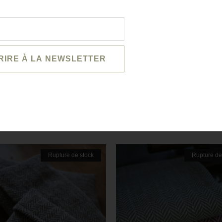
GETTE
FERNANDINE
150,00
€
s options
Choix des options
Rupture de stock
Rupture de