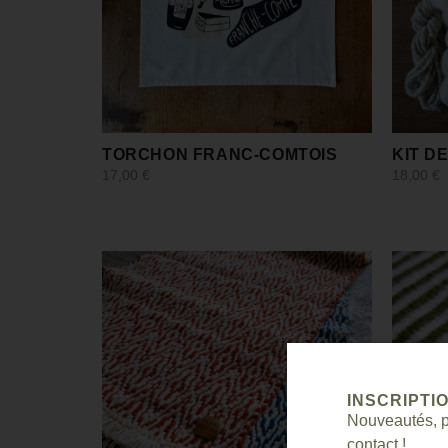
TORCHON FRANC-COMTOIS
KIT D
17,00
€
18,00
€
Choix des options
Choix de
INSCRIPTI
Nouveautés, pr
contact !