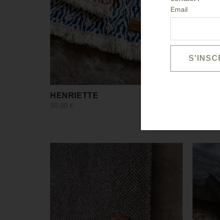
Email
HENRIETTE
GEOR
90,00
€
230,00
€
Choix des options
Choix de