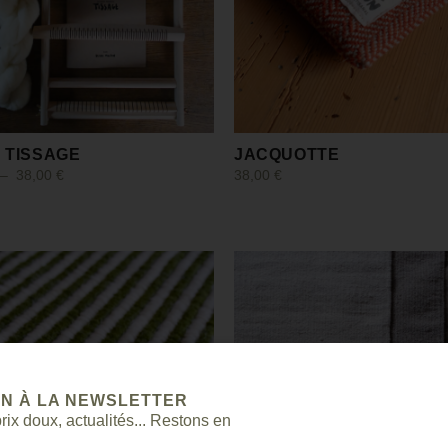
E TISSAGE
JACQUOTTE
–
38,00
€
38,00
€
s options
Choix des options
ON À LA NEWSLETTER
ix doux, actualités... Restons en