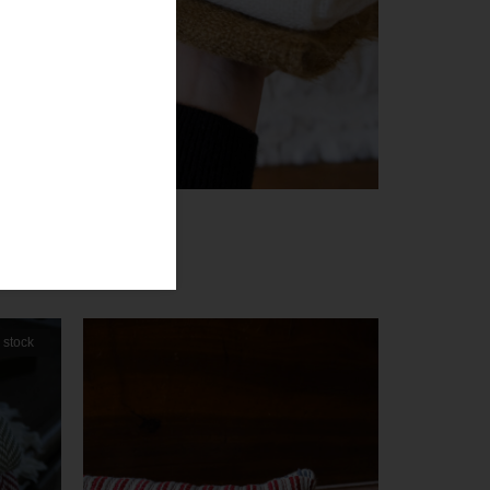
DAPHNÉE
90,00
€
Choix des options
 stock