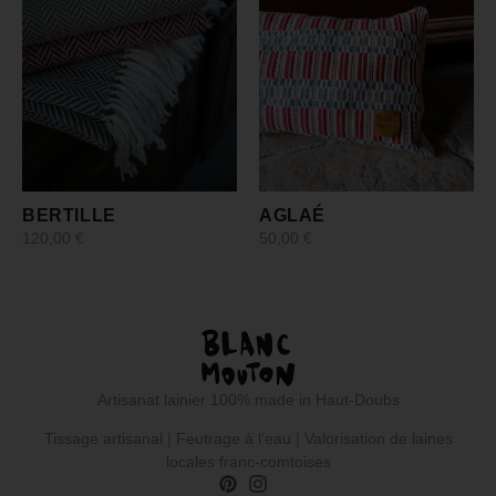
BERTILLE
AGLAÉ
120,00
€
50,00
€
Choix des options
Ajouter au panier
Artisanat lainier 100% made in Haut-Doubs
Tissage artisanal | Feutrage à l’eau | Valorisation de laines
locales franc-comtoises