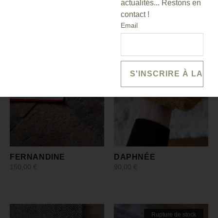
actualités... Restons en
contact !
Email
FERNANDINE
DAPHNÉE
150,00
€
90,00
€
Choix des options
Choix des options
Rupture de stock